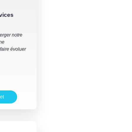
vices
erger notre
une
 faire évoluer
et