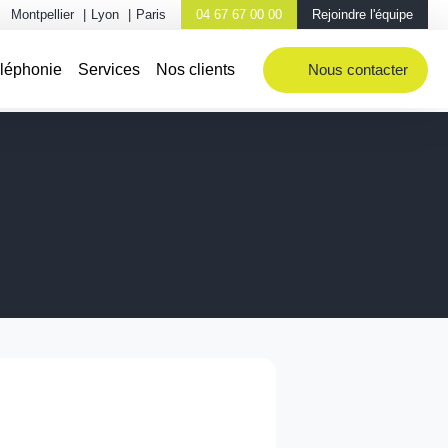
Montpellier
|
Lyon
|
Paris
04 67 67 00 00
Rejoindre l'équipe
éléphonie
Services
Nos clients
Nous contacter