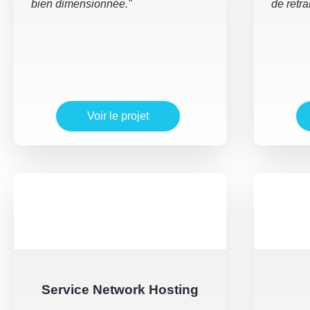
bien dimensionnée."
de retr
Voir le projet
Service Network Hosting