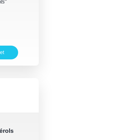
ts"
et
érols