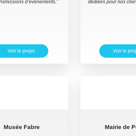
ansmissions d’événements."
dédiées pour nos clien
Voir le projet
Voir le proj
Musée Fabre
Mairie de P