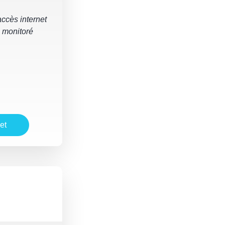
ccès internet
e monitoré
et