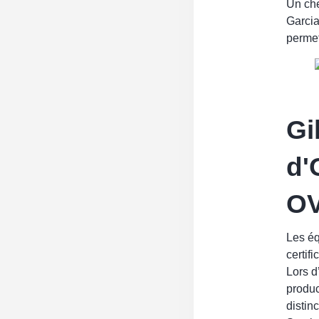
Un chè
Garcia
permet
Gi
d'
O
Les é
certif
Lors d
produc
distinc