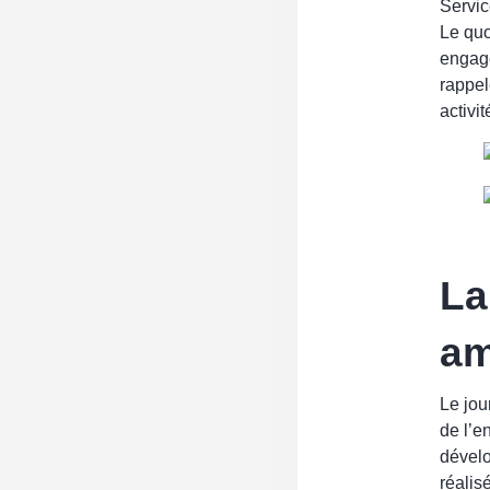
Servic
Le quo
engage
rappel
activit
La
am
Le jou
de l’e
dévelo
réalis