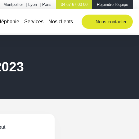
Montpellier
|
Lyon
|
Paris
04 67 67 00 00
Rejoindre l'équipe
éléphonie
Services
Nos clients
Nous contacter
2023
but