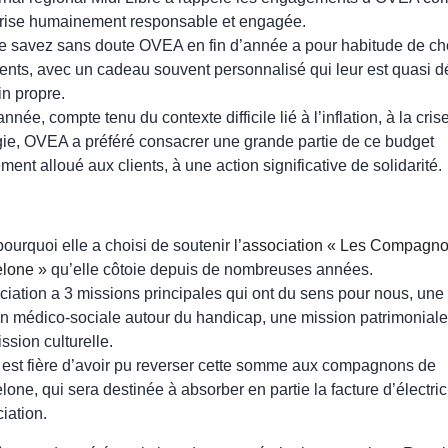
rise
humainement responsable et engagée.
e savez sans doute OVEA en fin d’année a pour habitude de ch
ients, avec un cadeau souvent personnalisé qui leur est quasi dé
n propre.
nnée, compte tenu du contexte difficile lié à l’inflation, à la cris
gie, OVEA a préféré consacrer une grande partie de ce budget
lement alloué aux clients, à une action significative de solidarité.
pourquoi elle a choisi de soutenir
l’association « Les Compagn
lone »
qu’elle côtoie depuis de nombreuses années.
ciation a 3 missions principales qui ont du sens pour nous, une
n médico-sociale autour du handicap, une mission patrimoniale
ssion culturelle.
st fière d’avoir pu reverser cette somme aux compagnons de
one, qui sera destinée à absorber en partie la facture d’électric
ciation.