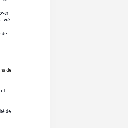
oyer
livré
e de
ons de
 et
ité de